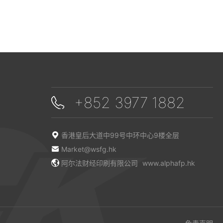
+852 3977 1882
香港皇后大道中99号中环中心9楼全层
Market@wsfg.hk
阿尔法财经印刷有限公司
www.alphafp.hk