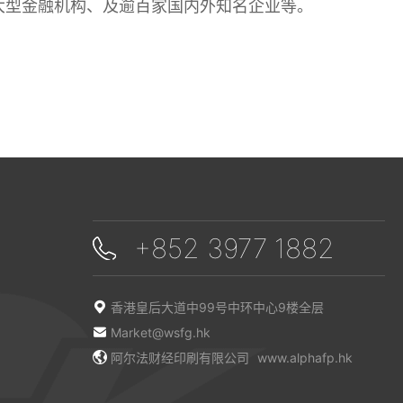
大型金融机构、及逾百家国内外知名企业等。
+852 3977 1882
香港皇后大道中99号中环中心9楼全层
Market@wsfg.hk
阿尔法财经印刷有限公司
www.alphafp.hk