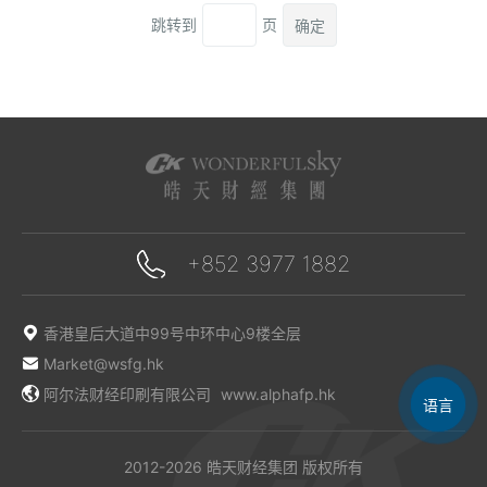
跳转到
页
确定
+852 3977 1882
香港皇后大道中99号中环中心9楼全层
Market@wsfg.hk
阿尔法财经印刷有限公司
www.alphafp.hk
En
繁
简
语言
2012-2026 皓天财经集团 版权所有